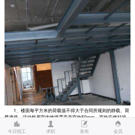
1、楼面每平方米的荷载值不得大于合同所规则的静载、荷
载准值。活动板房室内地坪需高于室外50mm，室外应修好排
水沟。
2、不倡导用户在活动板房内设置卫生间，如必需设置在活
今日招工
求职
发布
会员