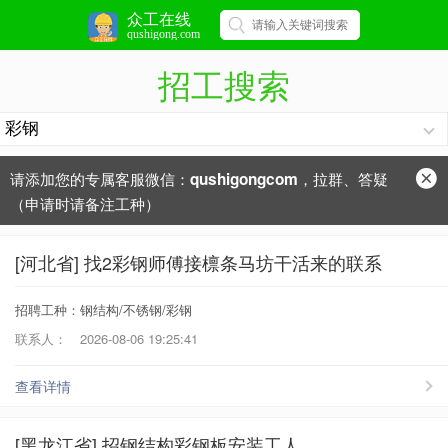
众工在线
qushigong.com
招工搜索
请添加您的专属客服微信：
，拉群、答疑
qushigongcom
（申请时请备注工种）
[河北省] 找2彩钢师傅接檩条马坊干活来的联系
招聘工种：钢结构/不锈钢/彩钢
联系人：
2026-08-06 19:25:41
查看详情
[黑龙江省] 招钢结构彩钢板安装工人