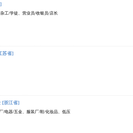
]
/杂工/学徒、营业员/收银员/店长
江苏省]
[浙江省]
厂/电器/五金、服装厂/鞋/化妆品、低压