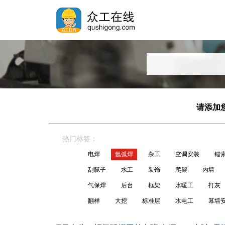
请添加您
热门标签：
电焊
氩弧焊
杂工
空调安装
锚
刮腻子
水工
装饰
爬架
内墙
气保焊
后台
框架
水暖工
打灰
翻样
大挖
标准层
水电工
幕墙