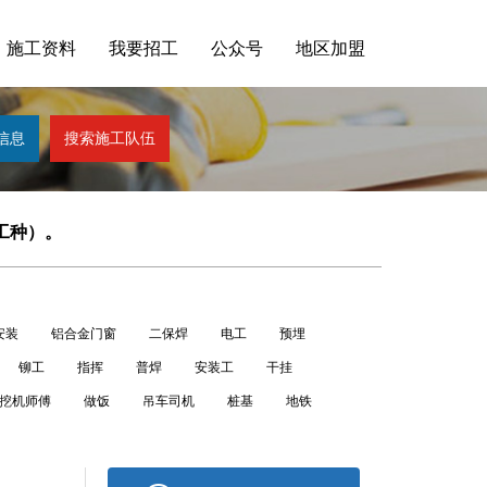
施工资料
我要招工
公众号
地区加盟
注工种）。
安装
铝合金门窗
二保焊
电工
预埋
铆工
指挥
普焊
安装工
干挂
挖机师傅
做饭
吊车司机
桩基
地铁