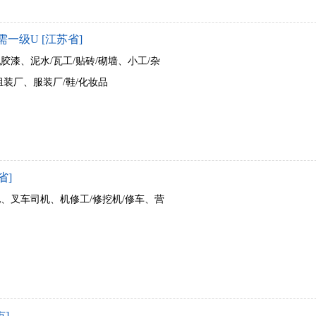
级U [江苏省]
胶漆、泥水/瓦工/贴砖/砌墙、小工/杂
组装厂、服装厂/鞋/化妆品
省]
他、叉车司机、机修工/修挖机/修车、营
]