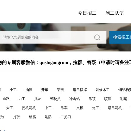
今日招工
施工队伍
的专属客服微信：qushigongcom，拉群、答疑（申请时请备
索
小工
油漆
开车
穿线
塔吊指挥
装修木工
钢结构
道路
力工
批灰
驾驶员
冲击钻
吊顶
喷漆
彩钢
大工
挖机司机
中工
吊车
支模
炮工
塔吊司机
安装
打胶
钢筋
消防
二把刀