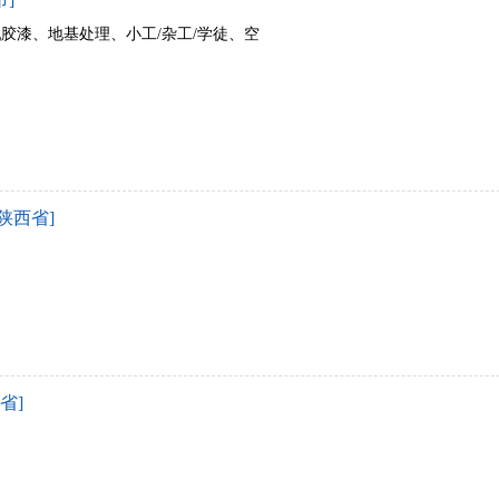
乳胶漆、地基处理、小工/杂工/学徒、空
陕西省]
省]