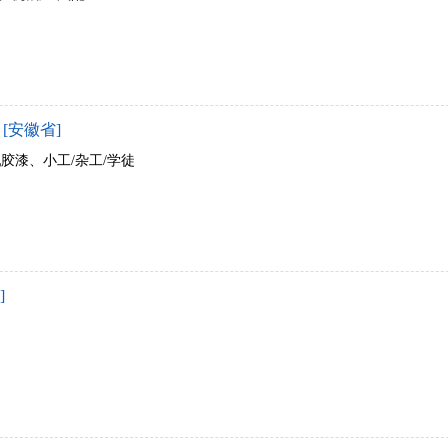
[安徽省]
乳胶漆、小工/杂工/学徒
]