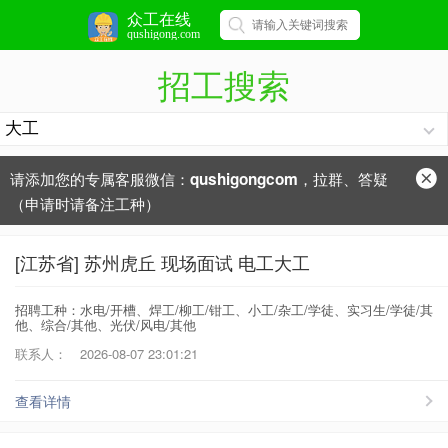
众工在线
qushigong.com
招工搜索
请添加您的专属客服微信：
，拉群、答疑
qushigongcom
（申请时请备注工种）
[江苏省] 苏州虎丘 现场面试 电工大工
招聘工种：水电/开槽、焊工/柳工/钳工、小工/杂工/学徒、实习生/学徒/其
他、综合/其他、光伏/风电/其他
联系人：
2026-08-07 23:01:21
查看详情