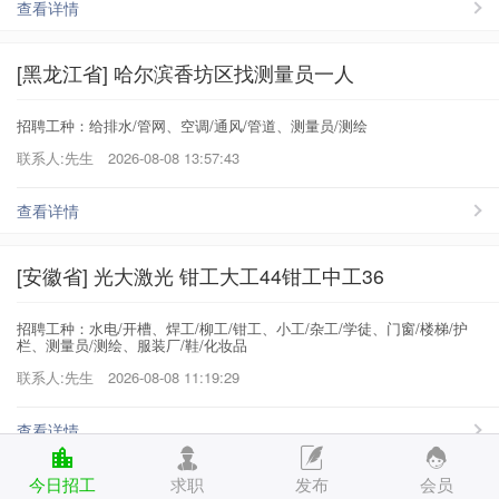
查看详情
[黑龙江省] 哈尔滨香坊区找测量员一人
招聘工种：给排水/管网、空调/通风/管道、测量员/测绘
联系人:先生
2026-08-08 13:57:43
查看详情
[安徽省] 光大激光 钳工大工44钳工中工36
招聘工种：水电/开槽、焊工/柳工/钳工、小工/杂工/学徒、门窗/楼梯/护
栏、测量员/测绘、服装厂/鞋/化妆品
联系人:先生
2026-08-08 11:19:29
查看详情
今日招工
求职
发布
会员
[广东省] 招 聘 因公司扩大 现招IPQC多名