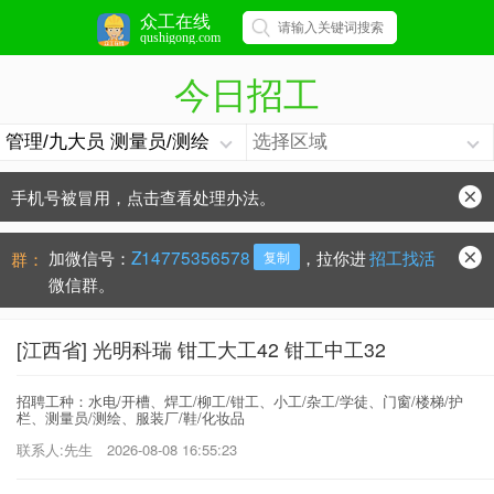
众工在线
qushigong.com
今日招工
手机号被冒用，点击查看处理办法。
防骗常识：
学会这些不上当？
加微信号：
Z14775356578
，拉你进
招工找活
群：
复制
微信群。
[江西省] 光明科瑞 钳工大工42 钳工中工32
招聘工种：水电/开槽、焊工/柳工/钳工、小工/杂工/学徒、门窗/楼梯/护
栏、测量员/测绘、服装厂/鞋/化妆品
联系人:先生
2026-08-08 16:55:23