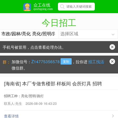
众工在线
qushigong.com
今日招工
手机号被冒用，点击查看处理办法。
防骗常识：
学会这些不上当？
加微信号：
Z14775356578
，拉你进
招工找活
群：
复制
微信群。
[海南省] 本厂专做售楼部 样板间 会所灯具 招聘
招聘工种：亮化/照明/路灯
联系人:先生
2026-08-09 16:43:23
查看详情