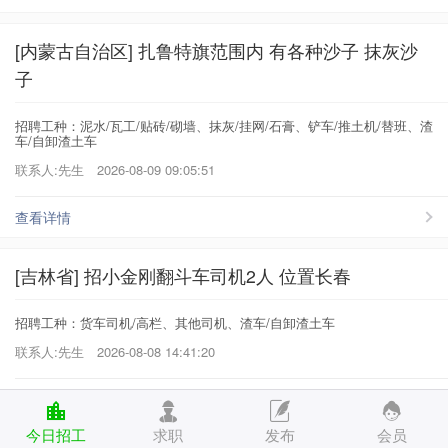
[内蒙古自治区] 扎鲁特旗范围内 有各种沙子 抹灰沙
子
招聘工种：泥水/瓦工/贴砖/砌墙、抹灰/挂网/石膏、铲车/推土机/替班、渣
车/自卸渣土车
联系人:先生
2026-08-09 09:05:51
查看详情
[吉林省] 招小金刚翻斗车司机2人 位置长春
招聘工种：货车司机/高栏、其他司机、渣车/自卸渣土车
联系人:先生
2026-08-08 14:41:20
查看详情
今日招工
求职
发布
会员