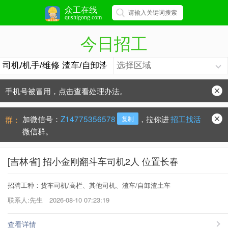
众工在线
qushigong.com
今日招工
手机号被冒用，点击查看处理办法。
防骗常识：
学会这些不上当？
加微信号：
Z14775356578
，拉你进
招工找活
群：
复制
微信群。
[吉林省] 招小金刚翻斗车司机2人 位置长春
招聘工种：货车司机/高栏、其他司机、渣车/自卸渣土车
联系人:先生
2026-08-10 07:23:19
查看详情