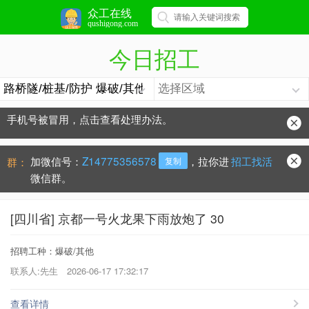
众工在线
qushigong.com
今日招工
手机号被冒用，点击查看处理办法。
防骗常识：
学会这些不上当？
加微信号：
Z14775356578
，拉你进
招工找活
群：
复制
微信群。
[四川省] 京都一号火龙果下雨放炮了 30
招聘工种：爆破/其他
联系人:先生
2026-06-17 17:32:17
查看详情