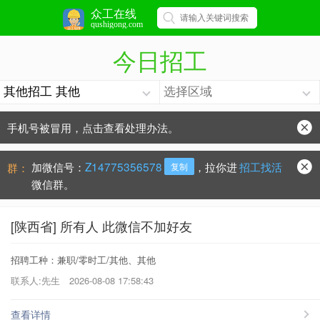
众工在线
qushigong.com
今日招工
手机号被冒用，点击查看处理办法。
防骗常识：
学会这些不上当？
加微信号：
Z14775356578
，拉你进
招工找活
群：
复制
微信群。
[陕西省] 所有人 此微信不加好友
招聘工种：兼职/零时工/其他、其他
联系人:先生
2026-08-08 17:58:43
查看详情