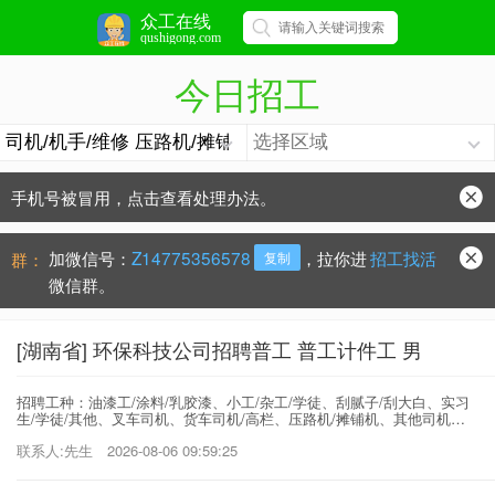
众工在线
qushigong.com
今日招工
手机号被冒用，点击查看处理办法。
防骗常识：
学会这些不上当？
加微信号：
Z14775356578
，拉你进
招工找活
群：
复制
微信群。
[湖南省] 环保科技公司招聘普工 普工计件工 男
招聘工种：油漆工/涂料/乳胶漆、小工/杂工/学徒、刮腻子/刮大白、实习
生/学徒/其他、叉车司机、货车司机/高栏、压路机/摊铺机、其他司机、
机械厂/汽配、服装厂/鞋/化妆品
联系人:先生
2026-08-06 09:59:25