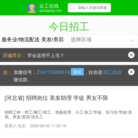
众工在线
qushigong.com
今日招工
防骗常识：
学会这些不上当？
手机号被冒用，点击查看处理办法。
加微信号：
Z14775356578
，拉你进
招工找活
群：
复制
微信群。
[河北省] 招聘岗位 美发助理 学徒 男女不限
招聘工种：焊工/柳工/钳工、地基处理、小工/杂工/学徒、实习生/学徒/其
他、美发/美容/洗头工
联系人:先生
2026-08-06 11:25:15