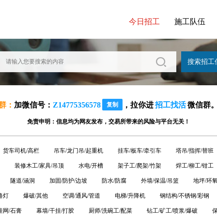
今日招工
施工队伍
群：
加微信号：
Z14775356578
，拉你进
招工找活
微信群
复制
免责申明：信息均为网友发布，交易所带来的风险与平台无关！
货车司机/高栏
吊车/龙门吊/起重机
挂车/板车/牵引车
塔吊/指挥/替班
装修木工/家具/吊顶
水电/开槽
架子工/爬架/竹架
焊工/柳工/钳工
隧道/涵洞
加固/防护/边坡
防水/防腐
外墙/保温/吊篮
地坪/环
路灯
爆破/其他
空调/通风/管道
电梯/升降机
钢结构/不锈钢/彩钢
挂网/石膏
幕墙/干挂/打胶
厨师/洗碗工/配菜
钻工/矿工/喷浆/爆破