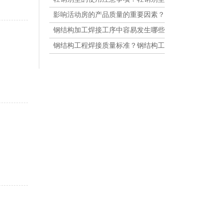
的运用留意事项
影响活动房的产品质量的重要因素？
活动房的安装方法
钢结构加工焊接工序中容易发生哪些
问题？钢结构楼梯制作与安装报价
钢结构工程焊接质量标准？钢结构工
程焊接质量级别原则