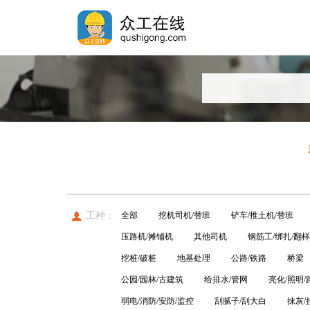
工种：
全部
挖机司机/替班
铲车/推土机/替班
压路机/摊铺机
其他司机
钢筋工/绑扎/翻样
挖桩/破桩
地基处理
公路/铁路
桥梁
公园/园林/古建筑
给排水/管网
亮化/照明/
弱电/消防/安防/监控
刮腻子/刮大白
抹灰/