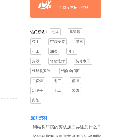
免费发布招工信息
热门标签：
电焊
氩弧焊
杂工
空调安装
锚索
小工
油漆
开车
穿线
塔吊指挥
装修木工
钢结构安装
铝合金门窗
二保焊
电工
预埋
刮腻子
水工
装饰
爬架
施工资料
钢结构厂房的剪板加工要注意什么？
剪板加工要选择什么钢材
轻钢别墅的使用注意事项？轻钢别墅