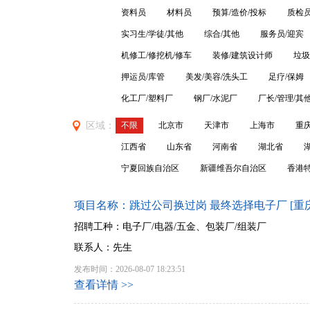
资料员
材料员
预算/造价/投标
质检员
实习生/学徒/其他
综合/其他
服务员/迎宾
机修工/修挖机/修车
装修/建筑设计师
垃圾
押运员/库管
美发/美容/洗头工
足疗/保姆
化工厂/塑料厂
钢厂/水泥厂
厂长/管理/其
区域：
不限
北京市
天津市
上海市
重
江西省
山东省
河南省
湖北省
宁夏回族自治区
新疆维吾尔自治区
香港
项目名称：跳过公司换过岗 最终选择电子厂 [重
招聘工种：电子厂/电器/五金、包装厂/组装厂
联系人：先生
发布时间：2026-08-07 18:23:51
查看详情 >>