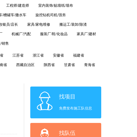
工程师/建造师
室内装饰/贴墙纸/墙布
车/槽罐车/撒水车
旋挖钻机司机/强夯
收银员/店长
家具/家电维修
搬运工/装卸/除渣
厂
机械厂/汽配
服装厂/鞋/化妆品
家具厂/建材
/销售
省
江苏省
浙江省
安徽省
福建省
南省
西藏自治区
陕西省
甘肃省
青海省
找项目
免费发布施工队信息
找队伍