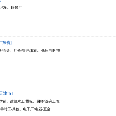
/汽配、眼镜厂
广东省]
/五金、厂长/管理/其他、低压电器/电
天津市]
学徒、建筑木工/模板、厨师/洗碗工/配
/零时工/其他、电子厂/电器/五金