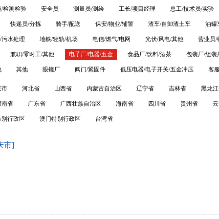
/检测检验
安全员
测量员/测绘
工长/项目经理
总工/技术员/实验
快递员/分拣
骑手/配送
保安/物业/辅警
渣车/自卸渣土车
油罐
/污水处理
地铁/轻轨/机场
电信/燃气/电网
光伏/风电/其他
营业员/
兼职/零时工/其他
电子厂/电器/五金
食品厂/饮料/酒茶
包装厂/组装
他
其他
眼镜厂
阀门/紧固件
低压电器/电子开关/五金冲压
客服
庆市
河北省
山西省
内蒙古自治区
辽宁省
吉林省
黑龙江
湖南省
广东省
广西壮族自治区
海南省
四川省
贵州省
云
特别行政区
澳门特别行政区
台湾省
庆市]