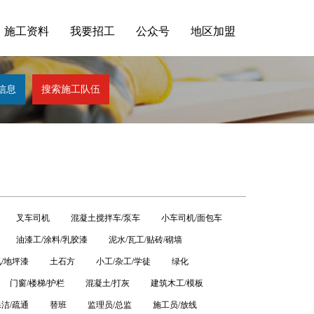
施工资料
我要招工
公众号
地区加盟
。
叉车司机
混凝土搅拌车/泵车
小车司机/面包车
油漆工/涂料/乳胶漆
泥水/瓦工/贴砖/砌墙
氧/地坪漆
土石方
小工/杂工/学徒
绿化
门窗/楼梯/护栏
混凝土/打灰
建筑木工/模板
保洁/疏通
替班
监理员/总监
施工员/放线