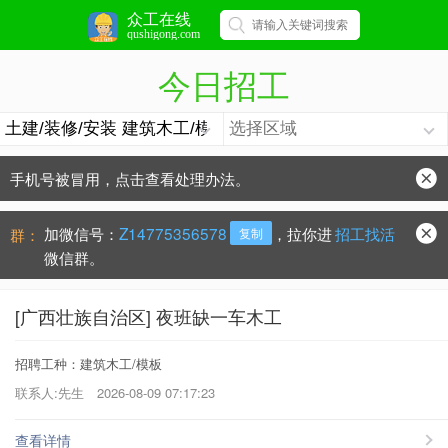
众工在线
qushigong.com
今日招工
手机号被冒用，点击查看处理办法。
防骗常识：
学会这些不上当？
加微信号：
Z14775356578
，拉你进
招工找活
群：
复制
微信群。
[广西壮族自治区] 夜班缺一车木工
招聘工种：建筑木工/模板
联系人:先生
2026-08-09 07:17:23
查看详情